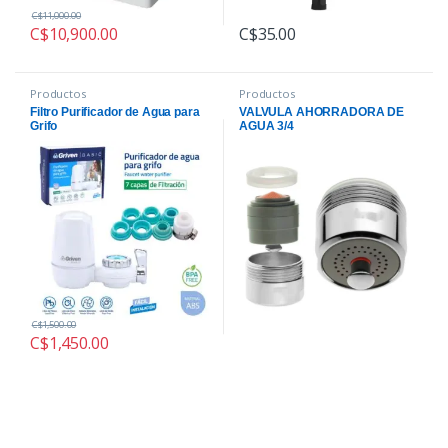
C$
11,000.00
C$
10,900.00
C$
35.00
Productos
Productos
Filtro Purificador de Agua para
VALVULA AHORRADORA DE
Grifo
AGUA 3/4
C$
1,500.00
C$
1,450.00