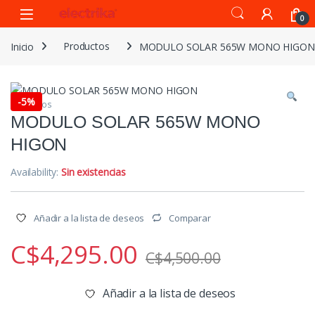
Open
0
Inicio
Productos
MODULO SOLAR 565W MONO HIGON
-
5%
Productos
MODULO SOLAR 565W MONO
HIGON
Availability:
Sin existencias
Comparar
Añadir a la lista de deseos
C$
4,295.00
C$
4,500.00
Añadir a la lista de deseos